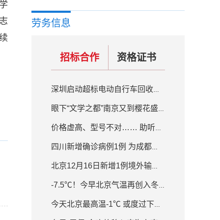
学
志
劳务信息
续
招标合作
资格证书
深圳启动超标电动自行车回收置换补贴活动 补贴200元-800元不等
眼下“文学之都”南京又到樱花盛开的季节
价格虚高、型号不对…… 助听器质量良莠不齐
四川新增确诊病例1例 为成都入境人员隔离场所工作人员
北京12月16日新增1例境外输入确诊病例
-7.5℃！今早北京气温再创入冬新低 白天最高气温-1℃
今天北京最高温-1℃ 或度过下半年来最冷白天