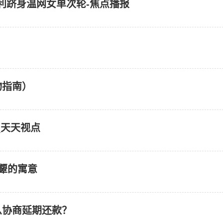
顺利跻身温网女单次轮-焦点播报
物指南）
_天天视点
颦的寓意
么协商延期还款？