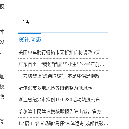
模
广告
才
资讯动态
分
。
美团单车骑行畅骑卡无折扣价将调整 7天卡无折扣价调整为15元
广东首个！“腾班”首届毕业生毕业半年前确定去向
一刀切禁止“烧柴取暖”，不是环保是懒政
加
校
哈尔滨市多地风险等级调整为低风险
明
浙江省绍兴市病例190-233活动轨迹公布
哈尔滨市民建议携核酸报告进出城，官方：已向上反映，一起期待结果
阅
以“招工”名义诱骗“马仔”人体运毒 成都侦破特大跨国涉黑走私毒品案