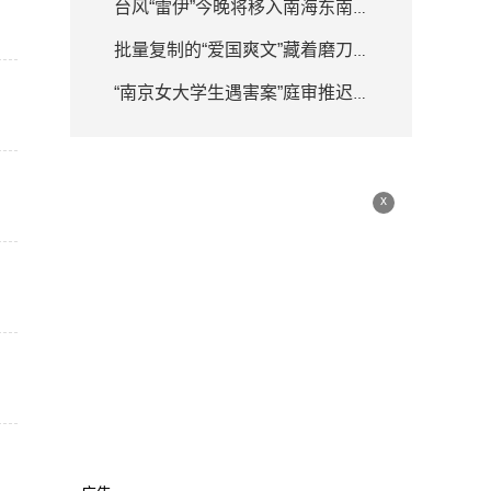
台风“雷伊”今晚将移入南海东南部海面 强度逐渐增强
批量复制的“爱国爽文”藏着磨刀霍霍
“南京女大学生遇害案”庭审推迟 律师详解何为排除非法证据
x