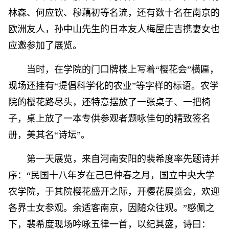
林森、何应钦、穆藕初等名流，还有数十名在南京的
欧洲友人，孙中山先生的日本友人梅屋庄吉携妻女也
应邀参加了展览。
当时，在学院的门口牌楼上写着“樱花会”横匾，
现场还挂有“提倡科学化的农业”等字样的标语。农学
院的樱花路尽头，还特意摆放了一张桌子、一把椅
子，桌上放了一本专供参观者题咏佳句的精致签名
册，美其名“诗坛”。
第一天展览，来自河南安阳的裴希度率先题诗并
序：“民国十八年岁在己巳仲春之月，国立中央大学
农学院，于其院樱花盛开之际，开樱花展览会，欢迎
各界士女参观。余适客南京，因随众往观。”感佩之
下，裴希度现场吟咏五律一首，以纪其盛，诗曰：