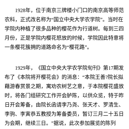
1928年，位于南京三牌楼小门口的南京高等师范
农科，正式改名称为“国立中央大学农学院”。当时在
学院内种植了很多品种的樱花作为行道树。每到三四
月份，正是学院内樱花怒放的时候，学院因此特意将
一条樱花簇拥的道路命名为“樱花路”。
1929年，《国立中央大学农学院旬刊》第17期发
布了《本院将开樱花会》的消息：“本院王善?院长拟
藉游春赏景之期，寓劝农树艺之意，于本院樱花盛放
时，将各门组研究工作开会胪陈，以供众览，特于昨
日开会筹备，由院长函请李乃尧、张天才、罗清生、
李驹、李寅恭五教授为筹备委员，暂订三月二十五日
为会期，继续三日。”据说，此次参加展览的陈列