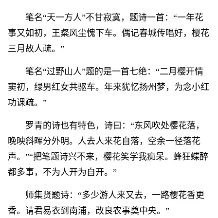
笔名“天一方人”不甘寂寞，题诗一首：“一年花
事又如初，王粲风尘愧下车。偶记春城传唱好，樱花
三月故人疏。”
笔名“过野山人”题的是一首七绝：“二月樱开情
窦初，绿男红女共驱车。年来犹忆扬州梦，为念小红
功课疏。”
罗青的诗也有特色，诗曰：“东风吹处樱花落，
晚映斜晖分外明。人去人来花自落，空余一径落花
声。”“把笔题诗兴不来，樱花笑学我痴呆。蜂狂蝶醉
都多事，不为人开为自开。”
师集贤题诗：“多少游人来又去，一路樱花香更
香。请君易衣到南浦，改良农事奠中央。”