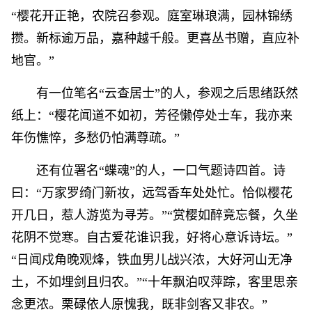
“樱花开正艳，农院召参观。庭室琳琅满，园林锦绣
攒。新标逾万品，嘉种越千般。更喜丛书赠，直应补
地官。”
有一位笔名“云查居士”的人，参观之后思绪跃然
纸上：“樱花闻道不如初，芳径懒停处士车，我亦来
年伤憔悴，多愁仍怕满尊疏。”
还有位署名“蝶魂”的人，一口气题诗四首。诗
曰：“万家罗绮门新妆，远驾香车处处忙。恰似樱花
开几日，惹人游览为寻芳。”“赏樱如醉竟忘餐，久坐
花阴不觉寒。自古爱花谁识我，好将心意诉诗坛。”
“日闻戍角晚观烽，铁血男儿战兴浓，大好河山无净
土，不如埋剑且归农。”“十年飘泊叹萍踪，客里思亲
念更浓。栗碌依人原愧我，既非剑客又非农。”