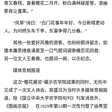
寄又春残，喜看樱花二月开。粉白满林疑是雪，清幽
那肯让蓬莱。”
“凤草”诗曰：“白门花事年年好，今日新晴更动
人。为问桥头车下李，东瀛争得几分春。”
其他一些爱好风雅的游客，也纷纷题诗留念，如
唐本廉思绪泉涌甚至一口气题词调寄蝶恋花四首;
另一位文人王奏雅，也题词一阙，以示纪念。
媒体竞相报道
这次“樱花展览”展示农学院成果的同时，无形中
又成了一次文人诗会。其盛况为当时许多媒体竞相报
道，除《国立中央大学农学院旬刊》刊发消息外，
《图画京报》 在1929年第53期一次性刊登了由秀堂