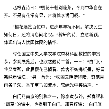
赵根森诗曰：“樱花十载别蓬莱，今到中华自在
开。不是有花常有果，合将桃李满门栽。”
“樱花展览百忙中，进步年年祝不同。解决民生
知何日，还将消息问老农。”稼轩的诗，立意新颖，
体现出诗人忧国忧民的情怀。
时任国立中央大学农学院森林科副教授的李寅
恭，参观展览后，也欣然题诗二首，一曰：“白门小
住又春残，此届樱花已惯看。款客不妨携纸墨，好留
新咏重诗坛。”另一首为：“农圃云阴傍晓晴，奇葩带
雨各争荣。香车宝马如流水，软绿光中笑语声。”
白门乃南京的别称之一，除李寅恭外，郑春铿和
“凤草”的诗中，也提到了白门。郑春铿诗：“白门旅