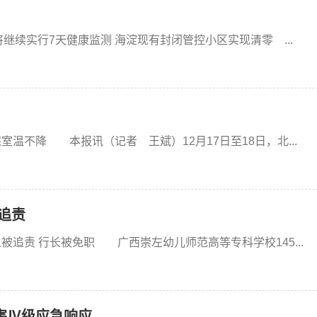
实行7天健康监测 海淀现有封闭管控小区实现清零 ...
不降 本报讯（记者 王斌）12月17日至18日，北...
被追责
追责 行长被免职 广西崇左幼儿师范高等专科学校145...
害Ⅳ级应急响应