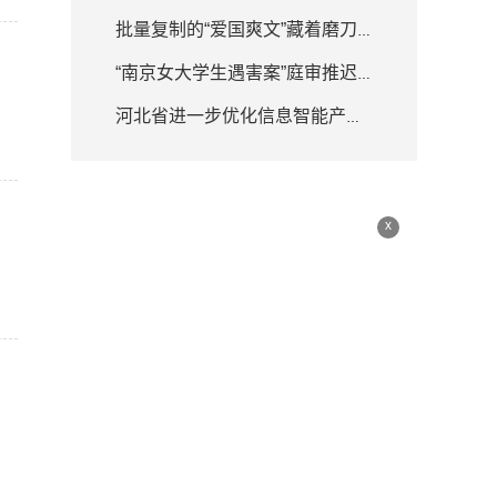
批量复制的“爱国爽文”藏着磨刀霍霍
“南京女大学生遇害案”庭审推迟 律师详解何为排除非法证据
河北省进一步优化信息智能产业布局
x