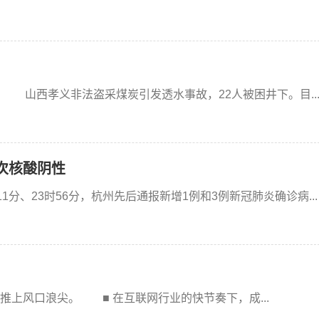
山西孝义非法盗采煤炭引发透水事故，22人被困井下。目..
次核酸阴性
1分、23时56分，杭州先后通报新增1例和3例新冠肺炎确诊病...
上风口浪尖。 ■ 在互联网行业的快节奏下，成...