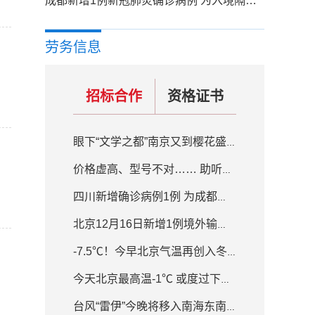
成都新增1例新冠肺炎确诊病例 为入境隔离场所工作人员
劳务信息
招标合作
资格证书
眼下“文学之都”南京又到樱花盛开的季节
价格虚高、型号不对…… 助听器质量良莠不齐
四川新增确诊病例1例 为成都入境人员隔离场所工作人员
北京12月16日新增1例境外输入确诊病例
-7.5℃！今早北京气温再创入冬新低 白天最高气温-1℃
今天北京最高温-1℃ 或度过下半年来最冷白天
台风“雷伊”今晚将移入南海东南部海面 强度逐渐增强