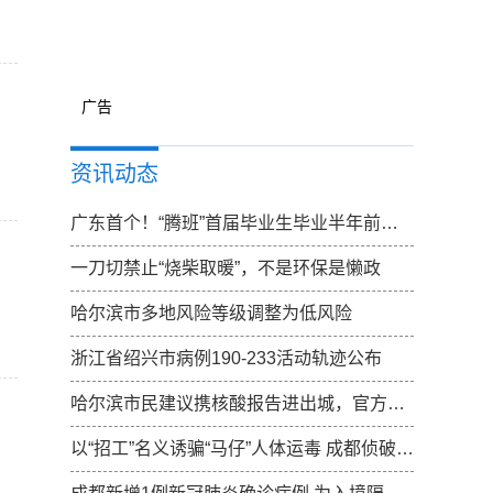
广告
.
资讯动态
广东首个！“腾班”首届毕业生毕业半年前确定去向
一刀切禁止“烧柴取暖”，不是环保是懒政
哈尔滨市多地风险等级调整为低风险
浙江省绍兴市病例190-233活动轨迹公布
哈尔滨市民建议携核酸报告进出城，官方：已向上反映，一起期待结果
以“招工”名义诱骗“马仔”人体运毒 成都侦破特大跨国涉黑走私毒品案