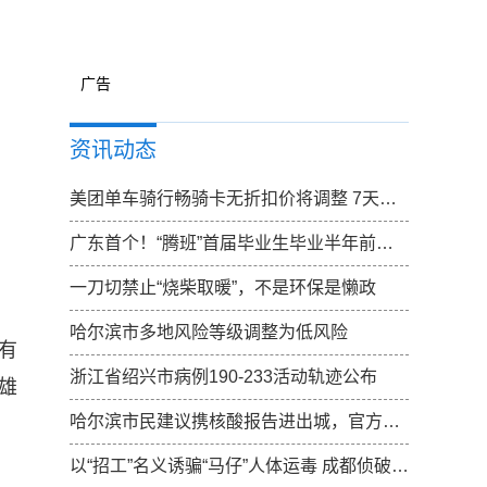
广告
资讯动态
美团单车骑行畅骑卡无折扣价将调整 7天卡无折扣价调整为15元
广东首个！“腾班”首届毕业生毕业半年前确定去向
一刀切禁止“烧柴取暖”，不是环保是懒政
哈尔滨市多地风险等级调整为低风险
有
浙江省绍兴市病例190-233活动轨迹公布
雄
哈尔滨市民建议携核酸报告进出城，官方：已向上反映，一起期待结果
以“招工”名义诱骗“马仔”人体运毒 成都侦破特大跨国涉黑走私毒品案