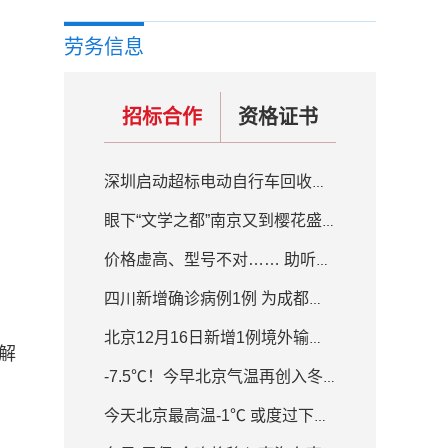
劳务信息
招标合作
资格证书
深圳启动超标电动自行车回收置换补贴活动 补贴200元-800元不等
眼下“文学之都”南京又到樱花盛开的季节
价格虚高、型号不对…… 助听器质量良莠不齐
四川新增确诊病例1例 为成都入境人员隔离场所工作人员
北京12月16日新增1例境外输入确诊病例
解
-7.5℃！今早北京气温再创入冬新低 白天最高气温-1℃
今天北京最高温-1℃ 或度过下半年来最冷白天