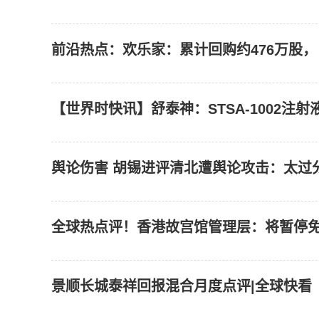
前沿热点：欢乐家：累计回购约476万股，占比
【世界时快讯】舒泰神：STSA-1002注
舆论伤害 胡锡进评清北遭舆论攻击：太过分
全球热点评！香港故宫馆管理层：将暂停
景顺长城泰祥回报混合月度点评|全球快看