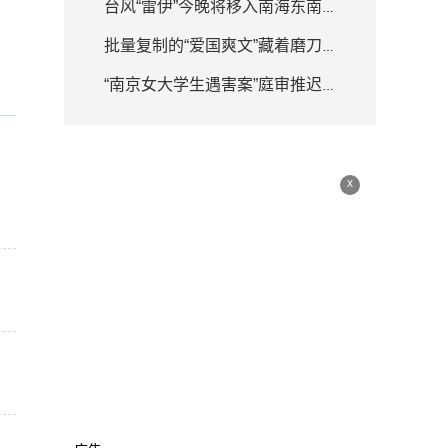
台风“雷伊”今晚将移入南海东南部海面 强度逐渐增强
批量复制的“爱国爽文”藏着磨刀霍霍
“南京女大学生遇害案”庭审推迟 律师详解何为排除非法证据
x