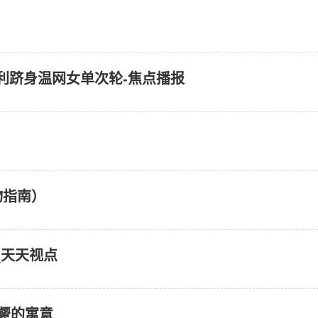
顺利跻身温网女单次轮-焦点播报
物指南）
_天天视点
颦的寓意