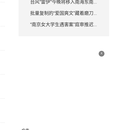
台风“雷伊”今晚将移入南海东南部海面 强度逐渐增强
批量复制的“爱国爽文”藏着磨刀霍霍
“南京女大学生遇害案”庭审推迟 律师详解何为排除非法证据
x