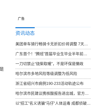
广告
资讯动态
美团单车骑行畅骑卡无折扣价将调整 7天卡无折扣价调整为15元
广东首个！“腾班”首届毕业生毕业半年前确定去向
一刀切禁止“烧柴取暖”，不是环保是懒政
是
哈尔滨市多地风险等级调整为低风险
浙江省绍兴市病例190-233活动轨迹公布
哈尔滨市民建议携核酸报告进出城，官方：已向上反映，一起期待结果
以“招工”名义诱骗“马仔”人体运毒 成都侦破特大跨国涉黑走私毒品案