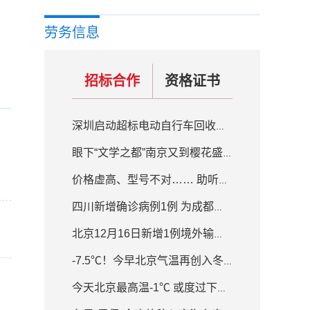
劳务信息
招标合作
资格证书
深圳启动超标电动自行车回收置换补贴活动 补贴200元-800元不等
眼下“文学之都”南京又到樱花盛开的季节
价格虚高、型号不对…… 助听器质量良莠不齐
四川新增确诊病例1例 为成都入境人员隔离场所工作人员
北京12月16日新增1例境外输入确诊病例
-7.5℃！今早北京气温再创入冬新低 白天最高气温-1℃
今天北京最高温-1℃ 或度过下半年来最冷白天