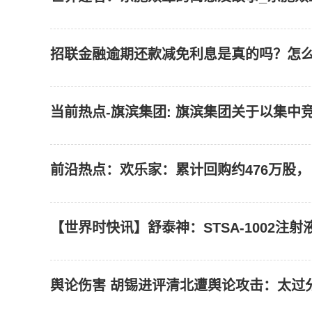
招联金融逾期还款减免利息是真的吗？怎
当前热点-旗滨集团: 旗滨集团关于以集
前沿热点：欢乐家：累计回购约476万股，占比
【世界时快讯】舒泰神：STSA-1002注
舆论伤害 胡锡进评清北遭舆论攻击：太过分