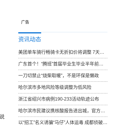
广告
资讯动态
美团单车骑行畅骑卡无折扣价将调整 7天卡无折扣价调整为15元
广东首个！“腾班”首届毕业生毕业半年前确定去向
一刀切禁止“烧柴取暖”，不是环保是懒政
哈尔滨市多地风险等级调整为低风险
浙江省绍兴市病例190-233活动轨迹公布
哈尔滨市民建议携核酸报告进出城，官方：已向上反映，一起期待结果
说
以“招工”名义诱骗“马仔”人体运毒 成都侦破特大跨国涉黑走私毒品案