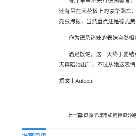
餐厅里里不光有德国美食，
还有吊在天花板上的豪华跑车
壳虫海报，当然重点还是德式美
作为德系迷妹的表妹自然相
酒足饭饱，这一天终于要结
天再陪她出门，不过从她这表情我
撰文丨
Autocul
标签：
上一篇:
资源型城市如何换道领跑？“京东鹤壁模式”
推荐阅读