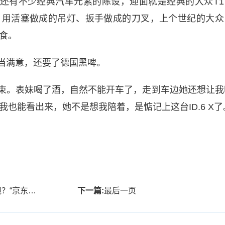
还有不少经典汽车元素的陈设，迎面就是经典的大众T1
、用活塞做成的吊灯、扳手做成的刀叉，上个世纪的大众
食。
当满意，还要了德国黑啤。
束。表妹喝了酒，自然不能开车了，走到车边她还想让我
也能看出来，她不是想我陪着，是惦记上这台ID.6 X了
提供发展新思路
下一篇:
最后一页