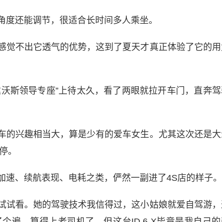
角度还能调节，很适合长时间多人乘坐。
感觉不出它透气的优势，这到了夏天才真正体验了它的用
达沃斯领导专座”上待太久，看了两眼就拉开车门，直奔驾
车的兴趣相当大，算是少有的爱车女生。尤其这次还是大
停。
加速、续航表现、电耗之类，俨然一副进了4S店的样子。
试试看。她的驾驶技术我信得过，这小姑娘就爱自驾游，
个遍，算得上老司机了。但这台ID.6 X毕竟是我自己的