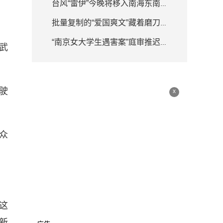
台风“雷伊”今晚将移入南海东南部海面 强度逐渐增强
批量复制的“爱国爽文”藏着磨刀霍霍
“南京女大学生遇害案”庭审推迟 律师详解何为排除非法证据
武
驶
x
众
这
新