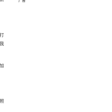
广告
打
我
加
照