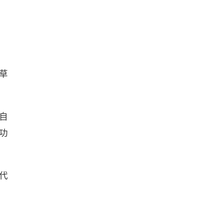
草
自
功
代