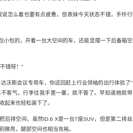
按说怎么着也要有点疲惫，但表妹今天状态不错，手拎行
包小包的，开着一台大空间的车，还能显摆一下后备箱空
不错呀！”
季达沃斯会议专用车，你这回赶上行业领袖的出行体验了”
当不客气，行李往我手里一塞，就不管了。早知道她就带
收起来也轻松装下了。
后排空间，虽然ID.6 X是一台7座SUV，但是第二排丝
别敞亮，腿部空间也相当充裕。