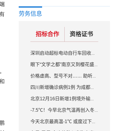
端
劳务信息
有
招标合作
资格证书
深圳启动超标电动自行车回收置换补贴活动 补贴200元-800元不等
眼下“文学之都”南京又到樱花盛开的季节
。
价格虚高、型号不对…… 助听器质量良莠不齐
和
四川新增确诊病例1例 为成都入境人员隔离场所工作人员
北京12月16日新增1例境外输入确诊病例
-7.5℃！今早北京气温再创入冬新低 白天最高气温-1℃
今天北京最高温-1℃ 或度过下半年来最冷白天
鹏