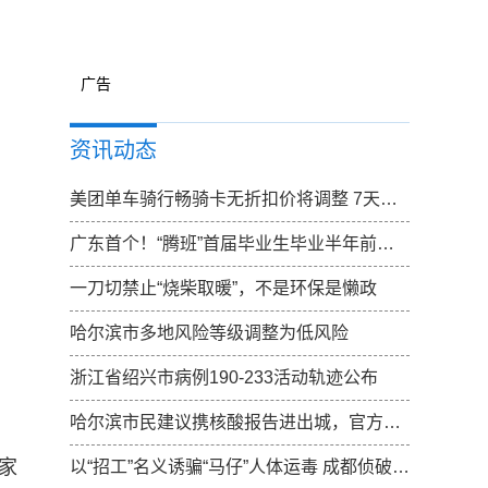
广告
资讯动态
美团单车骑行畅骑卡无折扣价将调整 7天卡无折扣价调整为15元
广东首个！“腾班”首届毕业生毕业半年前确定去向
一刀切禁止“烧柴取暖”，不是环保是懒政
哈尔滨市多地风险等级调整为低风险
浙江省绍兴市病例190-233活动轨迹公布
哈尔滨市民建议携核酸报告进出城，官方：已向上反映，一起期待结果
家
以“招工”名义诱骗“马仔”人体运毒 成都侦破特大跨国涉黑走私毒品案