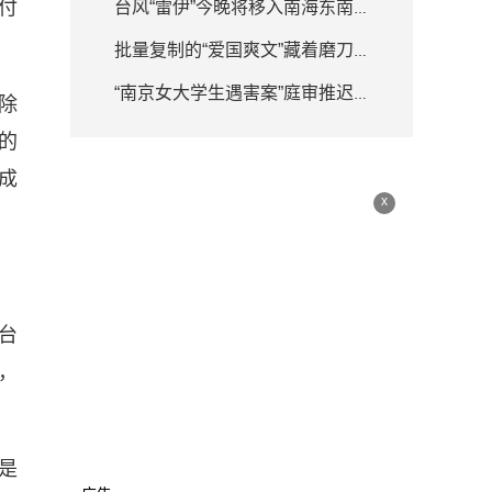
付
台风“雷伊”今晚将移入南海东南部海面 强度逐渐增强
批量复制的“爱国爽文”藏着磨刀霍霍
“南京女大学生遇害案”庭审推迟 律师详解何为排除非法证据
除
的
成
x
台
，
是