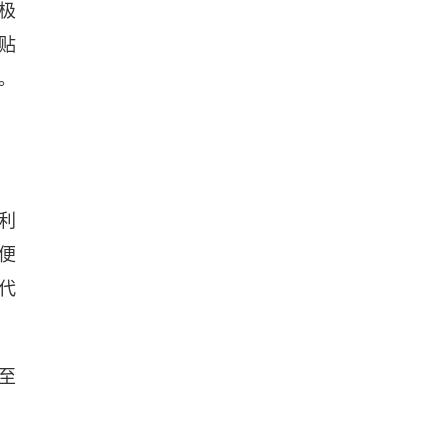
极
贴
。
利
便
代
至