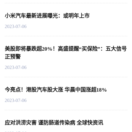
小米汽车最新进展曝光：或明年上市
2023-07-06
美股即将暴跌超20%！高盛提醒“买保险”：五大信号
正预警
2023-07-06
今亮点！港股汽车股大涨 华晨中国涨超18%
2023-07-06
应对洪涝灾害 谨防肠道传染病 全球快资讯