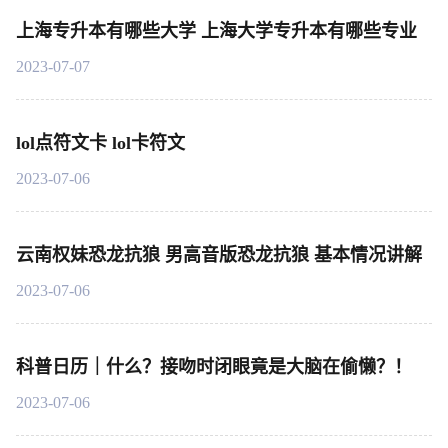
上海专升本有哪些大学 上海大学专升本有哪些专业
2023-07-07
lol点符文卡 lol卡符文
2023-07-06
云南权妹恐龙抗狼 男高音版恐龙抗狼 基本情况讲解
2023-07-06
科普日历｜什么？接吻时闭眼竟是大脑在偷懒？！
2023-07-06