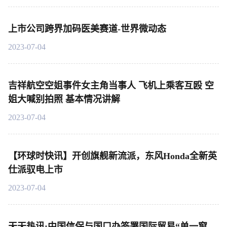
上市公司跨界加码医美赛道-世界微动态
2023-07-04
吉祥航空空姐事件女主角当事人 飞机上乘客互殴 空
姐大喊别拍照 基本情况讲解
2023-07-04
【环球时快讯】开创旗舰新流派，东风Honda全新英
仕派驭电上市
2023-07-04
天天热讯:中国信保与国口办签署国际贸易“单一窗