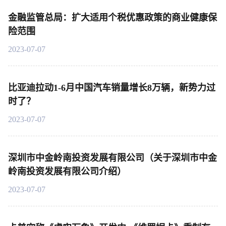
金融监管总局：扩大适用个税优惠政策的商业健康保
险范围
2023-07-07
比亚迪拉动1-6月中国汽车销量增长8万辆，新势力过
时了？
2023-07-07
深圳市中金岭南投资发展有限公司（关于深圳市中金
岭南投资发展有限公司介绍）
2023-07-07