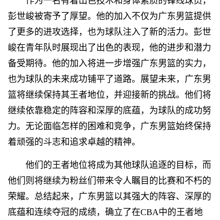
作为一名有着出色技术和身体素质的锋线球员，
彭世峻被寄予了厚望。他的加入不仅为广东男篮提供
了更多的进攻选择，也为球队注入了新的活力。彭世
峻在青年队时展现出了出色的表现，他的进步和潜力
备受期待。他的加入将进一步增强广东男篮的实力，
也为球队的未来成功铺平了道路。展望未来，广东男
篮将继续保持其王者地位，并迎接新的挑战。他们将
继续依靠稳定的阵容和深厚的底蕴，为球队的成功努
力。无论面临怎样的困难和竞争，广东男篮始终保持
着顽强的斗志和追求卓越的精神。
他们的王者地位将成为其他球队追逐的目标，而
他们则将继续为粉丝们带来令人瞩目的比赛和不朽的
荣耀。总结起来，广东男篮以其强大的阵容、深厚的
底蕴和连续夺冠的成绩，确立了在CBA中的王者地