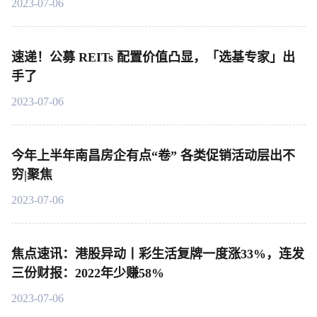
2023-07-06
速递！公募 REITs 配置价值凸显，「选基专家」出
手了
2023-07-06
今年上半年南昌房企有点“卷” 各类促销活动层出不
穷|聚焦
2023-07-06
焦点速讯：港股异动丨彩生活复牌一度涨33%，连发
三份财报：2022年少赚58%
2023-07-06