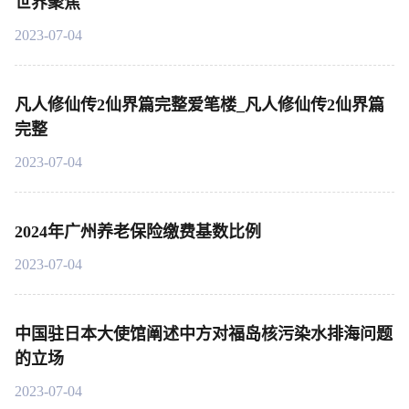
世界聚焦
2023-07-04
凡人修仙传2仙界篇完整爱笔楼_凡人修仙传2仙界篇
完整
2023-07-04
2024年广州养老保险缴费基数比例
2023-07-04
中国驻日本大使馆阐述中方对福岛核污染水排海问题
的立场
2023-07-04