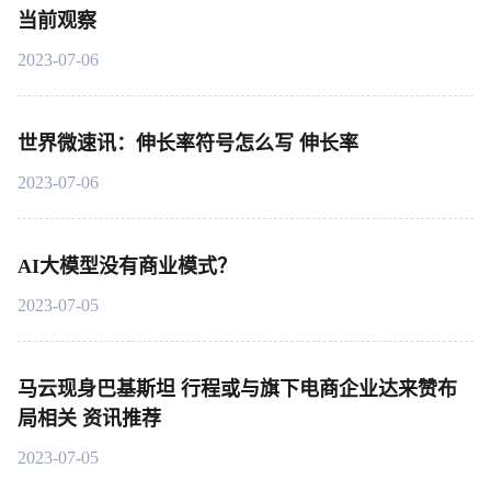
当前观察
2023-07-06
世界微速讯：伸长率符号怎么写 伸长率
2023-07-06
AI大模型没有商业模式？
2023-07-05
马云现身巴基斯坦 行程或与旗下电商企业达来赞布
局相关 资讯推荐
2023-07-05