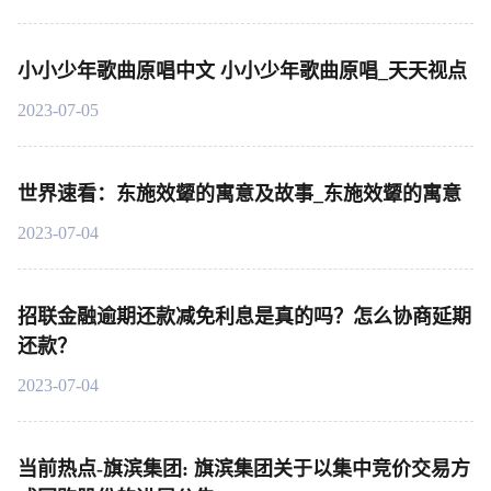
小小少年歌曲原唱中文 小小少年歌曲原唱_天天视点
2023-07-05
世界速看：东施效颦的寓意及故事_东施效颦的寓意
2023-07-04
招联金融逾期还款减免利息是真的吗？怎么协商延期
还款？
2023-07-04
当前热点-旗滨集团: 旗滨集团关于以集中竞价交易方