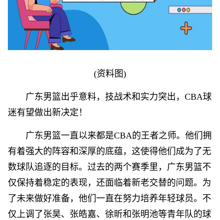
(资料图)
广东男篮出乎意料，技战术和实力突出，CBA球
迷有望做出新决定！
广东男篮一直以来都是CBA的王者之师。他们拥
有着强大的阵容和深厚的底蕴，这使得他们成为了无
数球队追逐的目标。过去的两个赛季里，广东男篮不
仅保持着稳定的表现，还面临着新老交替的问题。为
了未来做好准备，他们一直在努力培养年轻球员。不
仅上调了张昊、张皓嘉、徐昕和张明池等青年队的球