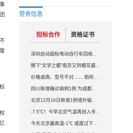
事
劳务信息
团
招标合作
资格证书
不
度
深圳启动超标电动自行车回收置换补贴活动 补贴200元-800元不等
眼下“文学之都”南京又到樱花盛开的季节
价格虚高、型号不对…… 助听器质量良莠不齐
标
四川新增确诊病例1例 为成都入境人员隔离场所工作人员
北京12月16日新增1例境外输入确诊病例
权
-7.5℃！今早北京气温再创入冬新低 白天最高气温-1℃
亿
今天北京最高温-1℃ 或度过下半年来最冷白天