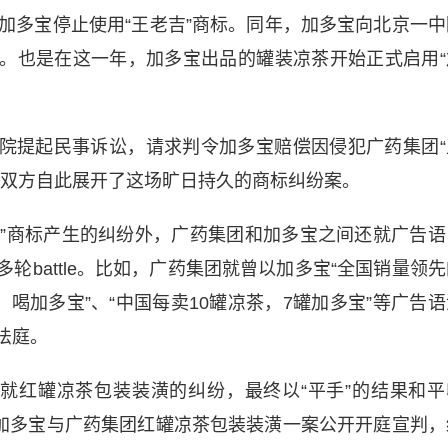
加多宝停止使用“王老吉”商标。同年，加多宝向北京一中
。也是在这一年，加多宝出品的罐装凉茶开始正式启用“
高院提起民事诉讼，请求判令加多宝赔偿因侵犯广药集团“
，双方自此展开了这场旷日持久的商标纠纷案。
吉”商标产生的纠纷外，广药集团和加多宝之间还就广告语
轮battle。比如，广药集团就曾以加多宝“全国销量领先
，喝加多宝”、“中国每卖10罐凉茶，7罐加多宝”等广告语
法庭。
就红罐凉茶包装装潢的纠纷，最终以“平手”的结果和平
就加多宝与广药集团红罐凉茶包装装潢一案公开开庭宣判，