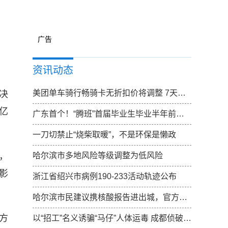
广告
资讯动态
美团单车骑行畅骑卡无折扣价将调整 7天卡无折扣价调整为15元
决
亿
广东首个！“腾班”首届毕业生毕业半年前确定去向
一刀切禁止“烧柴取暖”，不是环保是懒政
，
哈尔滨市多地风险等级调整为低风险
影
浙江省绍兴市病例190-233活动轨迹公布
哈尔滨市民建议携核酸报告进出城，官方：已向上反映，一起期待结果
方
以“招工”名义诱骗“马仔”人体运毒 成都侦破特大跨国涉黑走私毒品案