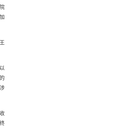
院
加
王
以
的
涉
收
终