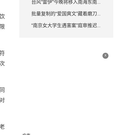
台风“雷伊”今晚将移入南海东南部海面 强度逐渐增强
批量复制的“爱国爽文”藏着磨刀霍霍
饮
限
“南京女大学生遇害案”庭审推迟 律师详解何为排除非法证据
符
x
次
同
对
老