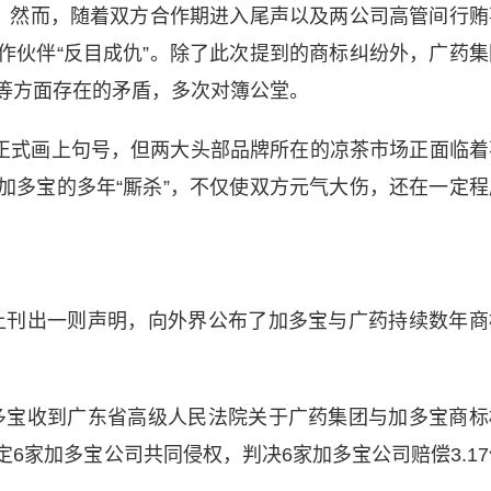
”。然而，随着双方合作期进入尾声以及两公司高管间行贿
作伙伴“反目成仇”。除了此次提到的商标纠纷外，广药集
等方面存在的矛盾，多次对簿公堂。
正式画上句号，但两大头部品牌所在的凉茶市场正面临着
加多宝的多年“厮杀”，不仅使双方元气大伤，还在一定程
网上刊出一则声明，向外界公布了加多宝与广药持续数年商
加多宝收到广东省高级人民法院关于广药集团与加多宝商标
6家加多宝公司共同侵权，判决6家加多宝公司赔偿3.17