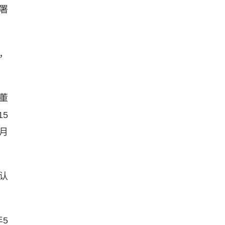
署
，
董
5
月
认
5