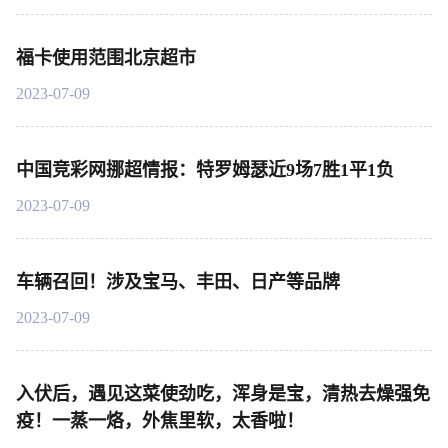
福卡使用范围北京超市
2023-07-09
中国竞彩网挪超情报：特罗姆瑟近9场7胜1平1负
2023-07-09
车辆召回！涉及宝马、丰田、日产等品牌
2023-07-09
入伏后，遇见这菜使劲吃，浑身是宝，清热去燥强免
疫！一蒸一烙，外焦里软，太香啦！