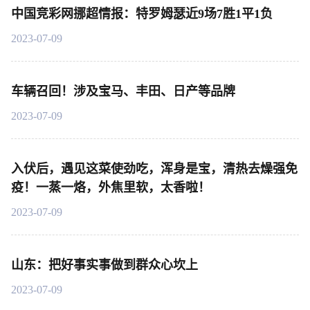
中国竞彩网挪超情报：特罗姆瑟近9场7胜1平1负
2023-07-09
车辆召回！涉及宝马、丰田、日产等品牌
2023-07-09
入伏后，遇见这菜使劲吃，浑身是宝，清热去燥强免
疫！一蒸一烙，外焦里软，太香啦！
2023-07-09
山东：把好事实事做到群众心坎上
2023-07-09