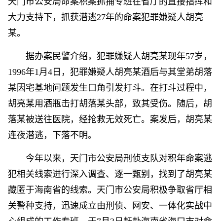
天门市公安局命案积案抓捕专班在省厅的直接指挥和
大力支持下，抓获潜逃27年的命案犯罪嫌疑人胡亮
某。
据办案民警介绍，犯罪嫌疑人胡亮某现年57岁，
1996年1月4日，犯罪嫌疑人胡亮某酒后与其堂弟胡落
某因宅基地问题发生口角引发打斗。在打斗过程中，
胡亮某用酒瓶击打胡落某头部，致其受伤。随后，胡
落某被送往医院，经抢救无效死亡。案发后，胡亮某
连夜潜逃，下落不明。
今年以来，天门市公安局刑侦支队对积年命案逃
犯相关线索进行深入调查、逐一甄别，找到了胡亮某
藏匿于海南省的线索。天门市公安局积极争取省厅相
关警种支持，迅速成立由刑侦、网安、一体化实战中