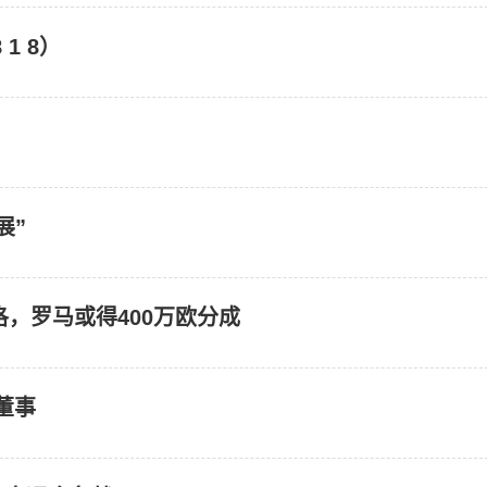
 1 8）
展”
洛，罗马或得400万欧分成
董事