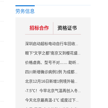
劳务信息
招标合作
资格证书
深圳启动超标电动自行车回收置换补贴活动 补贴200元-800元不等
眼下“文学之都”南京又到樱花盛开的季节
价格虚高、型号不对…… 助听器质量良莠不齐
四川新增确诊病例1例 为成都入境人员隔离场所工作人员
北京12月16日新增1例境外输入确诊病例
-7.5℃！今早北京气温再创入冬新低 白天最高气温-1℃
今天北京最高温-1℃ 或度过下半年来最冷白天