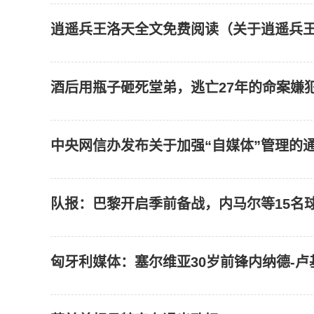
逍遥兵王洛天全文免费阅读（关于逍遥兵
酒后用瓶子砸死堂弟，逃亡27年的命案嫌
中央网信办发布关于加强“自媒体”管理的
队报：巴黎开启季前备战，内马尔等15名
匈牙利媒体：塞尔维亚30岁前锋内纳德-