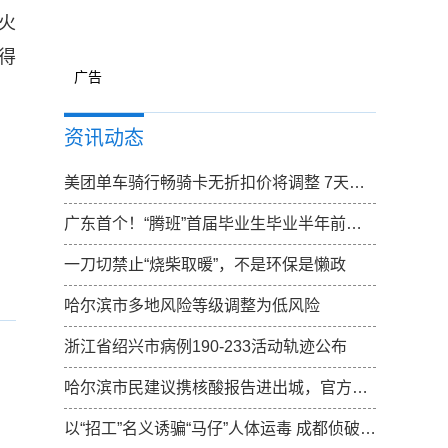
火
得
广告
资讯动态
美团单车骑行畅骑卡无折扣价将调整 7天卡无折扣价调整为15元
广东首个！“腾班”首届毕业生毕业半年前确定去向
一刀切禁止“烧柴取暖”，不是环保是懒政
哈尔滨市多地风险等级调整为低风险
浙江省绍兴市病例190-233活动轨迹公布
哈尔滨市民建议携核酸报告进出城，官方：已向上反映，一起期待结果
以“招工”名义诱骗“马仔”人体运毒 成都侦破特大跨国涉黑走私毒品案