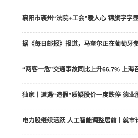
襄阳市襄州“法院+工会”暖人心 锦旗字字
据《每日邮报》报道，马奎尔正在葡萄牙参加
“两客一危”交通事故同比上升66.7% 上
独家丨遭遇“造假”质疑股价一度跌停 德
电力股继续活跃 人工智能调整居前丨就市