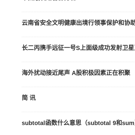
云南省安全文明健康出境行领事保护和协
长二丙携手远征一号S上面级成功发射卫星
海外扰动接近尾声 A股积极因素正在积聚
简 讯
subtotal函数什么意思（subtotal 9和su