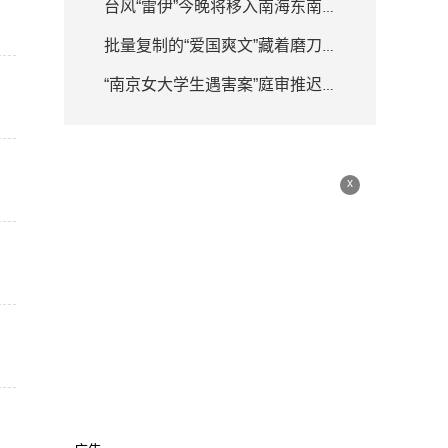
台风“雷伊”今晚将移入南海东南部海面 强度逐渐增强
批量复制的“爱国爽文”藏着磨刀霍霍
“南京女大学生遇害案”庭审推迟 律师详解何为排除非法证据
x