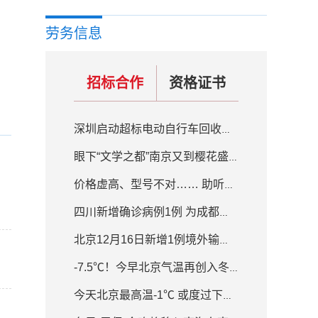
劳务信息
招标合作
资格证书
深圳启动超标电动自行车回收置换补贴活动 补贴200元-800元不等
眼下“文学之都”南京又到樱花盛开的季节
价格虚高、型号不对…… 助听器质量良莠不齐
四川新增确诊病例1例 为成都入境人员隔离场所工作人员
北京12月16日新增1例境外输入确诊病例
-7.5℃！今早北京气温再创入冬新低 白天最高气温-1℃
今天北京最高温-1℃ 或度过下半年来最冷白天