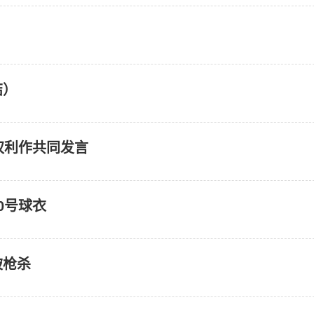
结）
权利作共同发言
0号球衣
被枪杀