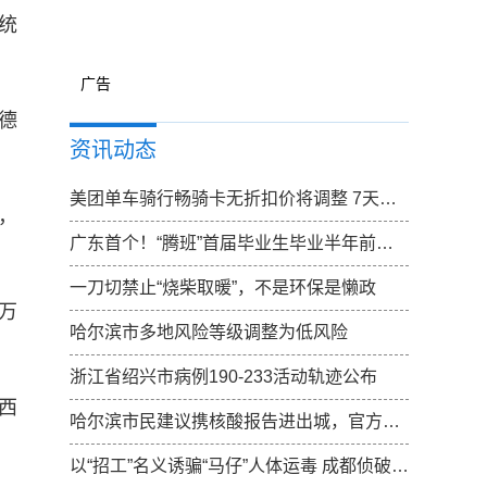
统
广告
德
资讯动态
美团单车骑行畅骑卡无折扣价将调整 7天卡无折扣价调整为15元
，
广东首个！“腾班”首届毕业生毕业半年前确定去向
一刀切禁止“烧柴取暖”，不是环保是懒政
万
哈尔滨市多地风险等级调整为低风险
浙江省绍兴市病例190-233活动轨迹公布
西
哈尔滨市民建议携核酸报告进出城，官方：已向上反映，一起期待结果
以“招工”名义诱骗“马仔”人体运毒 成都侦破特大跨国涉黑走私毒品案