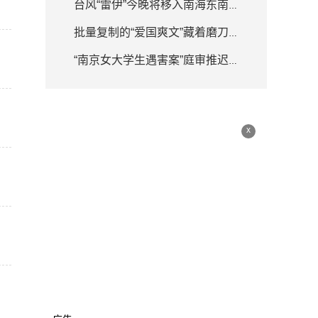
台风“雷伊”今晚将移入南海东南部海面 强度逐渐增强
批量复制的“爱国爽文”藏着磨刀霍霍
“南京女大学生遇害案”庭审推迟 律师详解何为排除非法证据
x