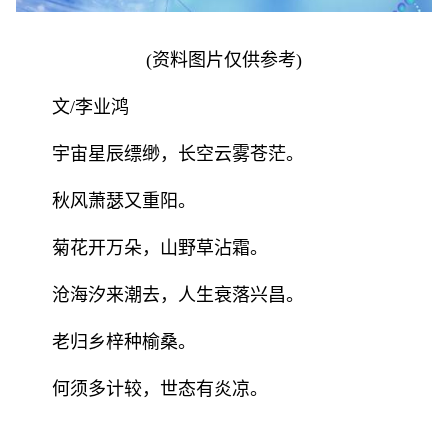
(资料图片仅供参考)
文/李业鸿
宇宙星辰缥缈，长空云雾苍茫。
秋风萧瑟又重阳。
菊花开万朵，山野草沾霜。
沧海汐来潮去，人生衰落兴昌。
老归乡梓种榆桑。
何须多计较，世态有炎凉。