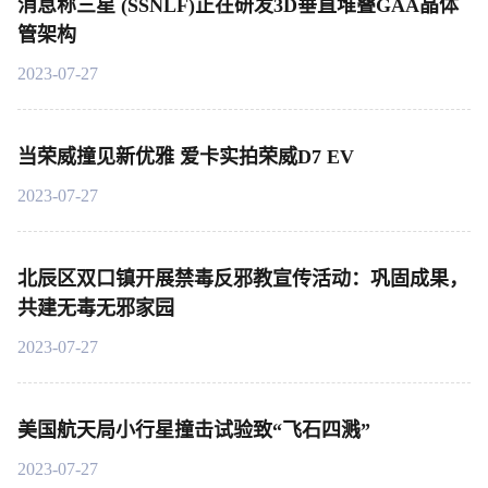
消息称三星 (SSNLF)正在研发3D垂直堆叠GAA晶体
管架构
2023-07-27
当荣威撞见新优雅 爱卡实拍荣威D7 EV
2023-07-27
北辰区双口镇开展禁毒反邪教宣传活动：巩固成果，
共建无毒无邪家园
2023-07-27
美国航天局小行星撞击试验致“飞石四溅”
2023-07-27