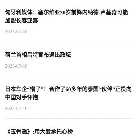
匈牙利媒体：塞尔维亚30岁前锋内纳德-卢基奇可能
加盟长春亚泰
2023-07-10
荷兰首相吕特宣布退出政坛
2023-07-10
日本车企“懵了”！合作了60多年的泰国“伙伴”正投向
中国对手怀抱
2023-07-10
《玉骨遥》:用大爱承托心桥